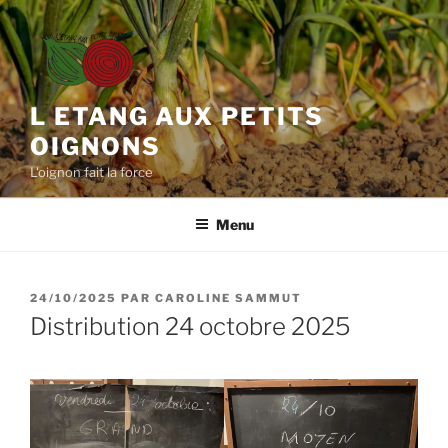
Aller
au
contenu
principal
L ETANG AUX PETITS
OIGNONS
L'oignon fait la force
Menu
PUBLIÉ
24/10/2025
PAR
CAROLINE SAMMUT
LE
Distribution 24 octobre 2025