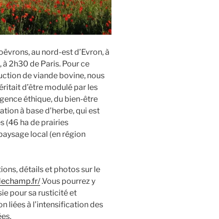
oëvrons, au nord-est d’Evron, à
, à 2h30 de Paris. Pour ce
duction de viande bovine, nous
ritait d’être modulé par les
igence éthique, du bien-être
ation à base d’herbe, qui est
s (46 ha de prairies
 paysage local (en région
ns, détails et photos sur le
dechamp.fr/
.Vous pourrez y
ie pour sa rusticité et
 liées à l’intensification des
es.