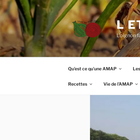
Aller
au
contenu
L E
principal
L'oignon fa
Qu’est ce qu’une AMAP
Les
Recettes
Vie de l’AMAP