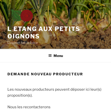
Aller
au
contenu
principal
L ETANG AUX PETITS
OIGNONS
L'oignon fait la force
Menu
DEMANDE NOUVEAU PRODUCTEUR
Les nouveaux producteurs peuvent déposer ici leur(s)
proposition(s).
Nous les recontacterons