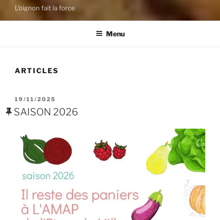
L'oignon fait la force
Menu
ARTICLES
PUBLIÉ
19/11/2025
LE
SAISON 2026