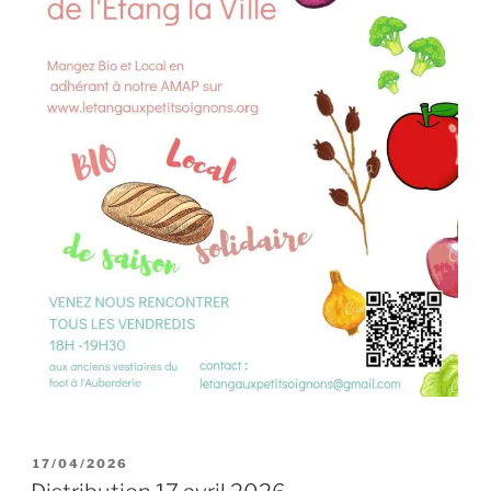
PUBLIÉ
17/04/2026
LE