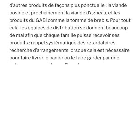
d’autres produits de façons plus ponctuelle : la viande
bovine et prochainement la viande d’agneau, et les
produits du GABi comme la tomme de brebis. Pour tout
cela, les équipes de distribution se donnent beaucoup
de mal afin que chaque famille puisse recevoir ses
produits : rappel systématique des retardataires,
recherche d’arrangements lorsque cela est nécessaire
pour faire livrer le panier ou le faire garder par une
autre personne, et lorsqu’il y a des erreurs nous
essayons de trouver des solutions pour ne pénaliser
personne.
Tout ceci ne serait pas possible sans l’engagement de
toutes les familles de l’AMAP. Un grand merci à toutes
les personnes qui ont déjà participé aux distributions
depuis le 2 janvier, et à toutes celles qui se sont déjà
inscrites pour les prochains mois. Les distributions ont
lieu toutes les semaines, que ce soit les vacances ou
pas, et quelle que soit la météo.