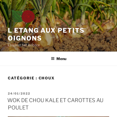
Aller
au
contenu
principal
L ETANG AUX PETITS
OIGNONS
L'oignon fait la force
Menu
CATÉGORIE :
CHOUX
PUBLIÉ
24/01/2022
LE
WOK DE CHOU KALE ET CAROTTES AU
POULET