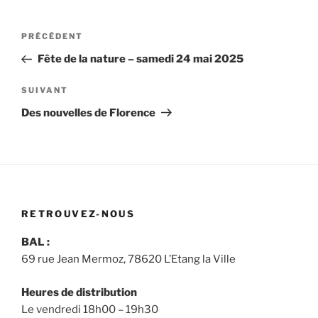
Navigation
Article
PRÉCÉDENT
de
précédent
Fête de la nature – samedi 24 mai 2025
l’article
Article
SUIVANT
suivant
Des nouvelles de Florence
RETROUVEZ-NOUS
BAL :
69 rue Jean Mermoz, 78620 L’Etang la Ville
Heures de distribution
Le vendredi 18h00 – 19h30