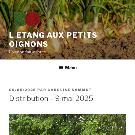
Aller
au
contenu
principal
L ETANG AUX PETITS
OIGNONS
L'oignon fait la force
Menu
PUBLIÉ
09/05/2025
PAR
CAROLINE SAMMUT
LE
Distribution – 9 mai 2025