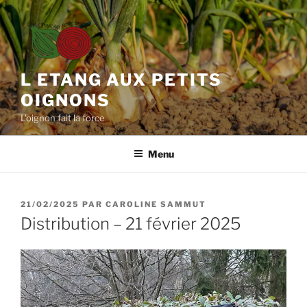
Aller
au
contenu
principal
L ETANG AUX PETITS
OIGNONS
L'oignon fait la force
Menu
PUBLIÉ
21/02/2025
PAR
CAROLINE SAMMUT
LE
Distribution – 21 février 2025