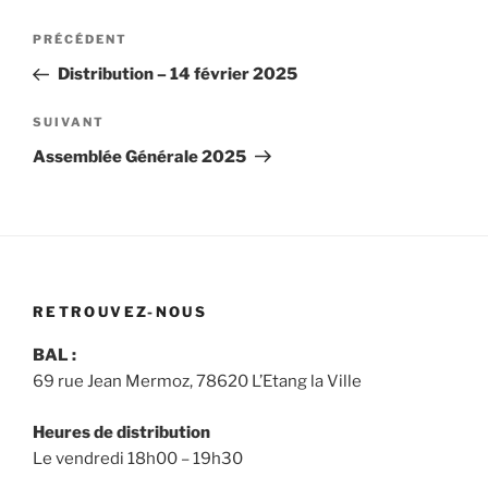
Navigation
Article
PRÉCÉDENT
de
précédent
Distribution – 14 février 2025
l’article
Article
SUIVANT
suivant
Assemblée Générale 2025
RETROUVEZ-NOUS
BAL :
69 rue Jean Mermoz, 78620 L’Etang la Ville
Heures de distribution
Le vendredi 18h00 – 19h30