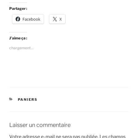
Partager :
Facebook
X
J’aime ça :
chargement…
CATÉGORIES
PANIERS
Laisser un commentaire
Votre adresse e-mail ne sera pas publiée.
Les champs