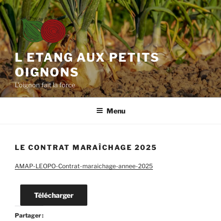
Aller
au
contenu
principal
L ETANG AUX PETITS
OIGNONS
L'oignon fait la force
Menu
LE CONTRAT MARAÎCHAGE 2025
AMAP-LEOPO-Contrat-maraichage-annee-2025
Télécharger
Partager :