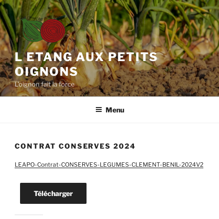
Aller
au
contenu
principal
L ETANG AUX PETITS
OIGNONS
L'oignon fait la force
Menu
CONTRAT CONSERVES 2024
LEAPO-Contrat-CONSERVES-LEGUMES-CLEMENT-BENIL-2024V2
Télécharger