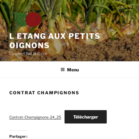
Aller
au
contenu
principal
L ETANG AUX PETITS
OIGNONS
L'oignon fait la force
Menu
CONTRAT CHAMPIGNONS
Télécharger
Contrat-Champignons-24_25
Partager :